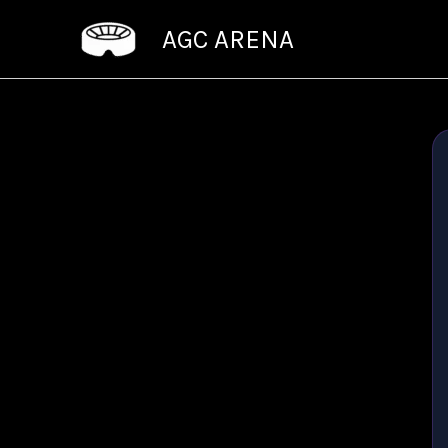
Ir
AGC ARENA
al
contenido